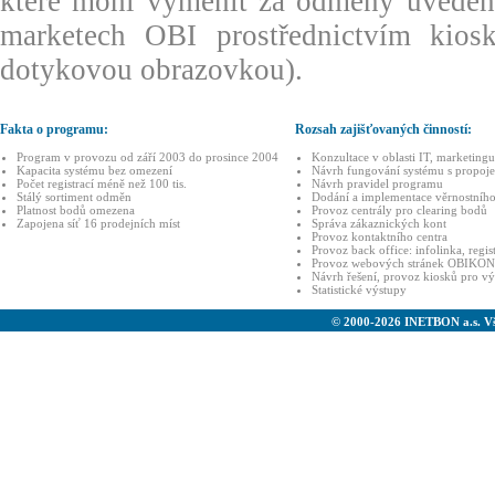
které mohl vyměnit za odměny uveden
marketech OBI prostřednictvím kios
dotykovou obrazovkou).
Fakta o programu:
Rozsah zajišťovaných činností:
Program v provozu od září 2003 do prosince 2004
Konzultace v oblasti IT, marketingu
Kapacita systému bez omezení
Návrh fungování systému s propoj
Počet registrací méně než 100 tis.
Návrh pravidel programu
Stálý sortiment odměn
Dodání a implementace věrnostního
Platnost bodů omezena
Provoz centrály pro clearing bodů
Zapojena síť 16 prodejních míst
Správa zákaznických kont
Provoz kontaktního centra
Provoz back office: infolinka, regis
Provoz webových stránek OBIKO
Návrh řešení, provoz kiosků pro v
Statistické výstupy
© 2000-2026 INETBON a.s. V