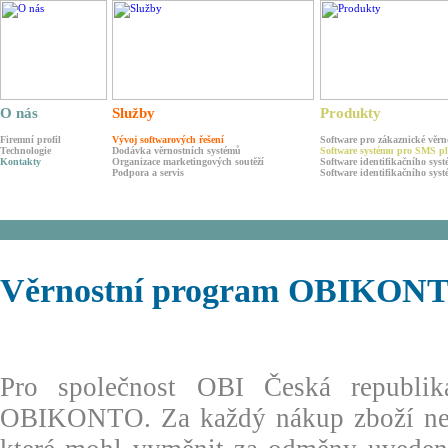
O nás
Služby
Produkty
Firemní profil
Vývoj softwarových řešení
Software pro zákaznické věrn
Technologie
Dodávka věrnostních systémů
Software systému pro SMS p
Kontakty
Organizace marketingových soutěží
Software identifikačního sys
Podpora a servis
Software identifikačního sy
Věrnostní program OBIKON
Pro společnost OBI Česká republika
OBIKONTO. Za každý nákup zboží nebo